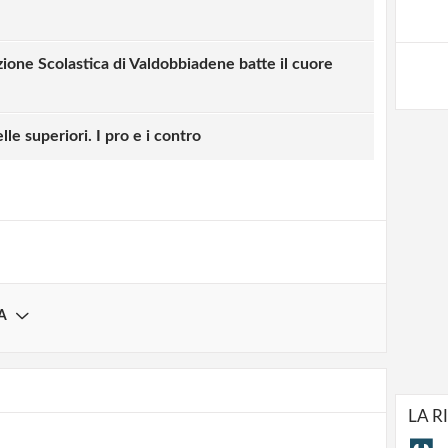
zione Scolastica di Valdobbiadene batte il cuore
strati possono commentare!
e superiori. I pro e i contro
Registrati
A
LA R