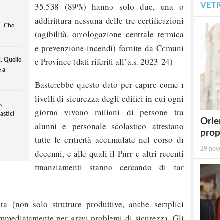
VET
35.538 (89%) hanno solo due, una o
addirittura nessuna delle tre certificazioni
1. Che
(agibilità, omologazione centrale termica
e prevenzione incendi) fornite da Comuni
e Province (dati riferiti all’a.s. 2023-24)
2. Quelle
e a
Basterebbe questo dato per capire come i
livelli di sicurezza degli edifici in cui ogni
.
giorno vivono milioni di persone tra
astici
Orie
alunni e personale scolastico attestano
prop
tutte le criticità accumulate nel corso di
29 nov
decenni, e alle quali il Pnrr e altri recenti
finanziamenti stanno cercando di far
ata (non solo strutture produttive, anche semplici
 immediatamente per gravi problemi di sicurezza. Gli