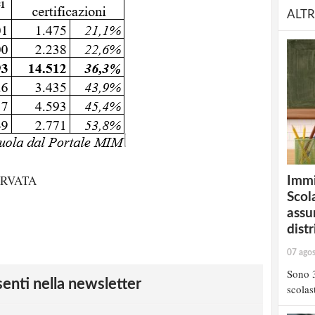
ALTR
ERVATA
Immi
Scola
assu
distr
07 ago
Sono 3
esenti nella newsletter
scolast