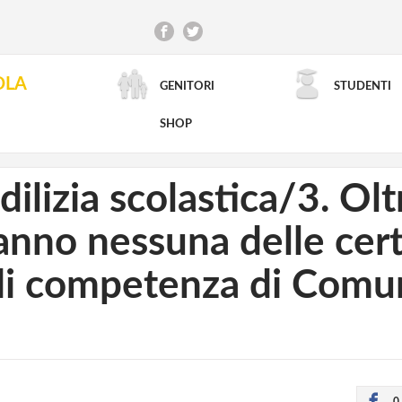
OLA
GENITORI
STUDENTI
RICERCA AVANZATA
SHOP
lizia scolastica/3. Olt
anno nessuna delle cert
 di competenza di Comu
0