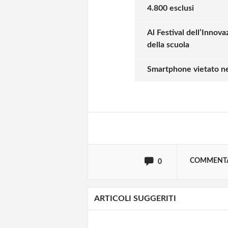
4.800 esclusi
Al Festival dell’Innova
della scuola
Solo gli utenti regi
Smartphone vietato nell
Effettua il
o
Login
oppure accedi via
COMMENT
0
ARTICOLI SUGGERITI