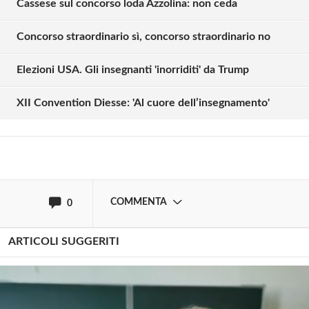
Cassese sul concorso loda Azzolina: non ceda
Concorso straordinario sì, concorso straordinario no
Solo gli utenti registrati possono
commentare!
Elezioni USA. Gli insegnanti 'inorriditi' da Trump
XII Convention Diesse: 'Al cuore dell’insegnamento'
Effettua il
o
Login
Registrati
oppure accedi via
COMMENTA
0
ARTICOLI SUGGERITI