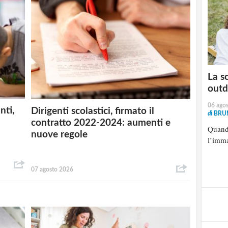
La s
outd
06 ago
nti,
Dirigenti scolastici, firmato il
di
BRU
contratto 2022-2024: aumenti e
Quando
nuove regole
l’imma
07 agosto 2026