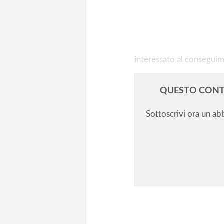
Diplomifici/1. Accomodiamoci
seguiamo come regaleranno il 
nel 2023-24
interessato al conseguim
QUESTO CONT
Sottoscrivi ora un a