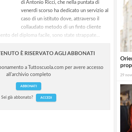
 e
di Antonio Ricci, che nella puntata di
diploma
venerdì scorso ha dedicato un servizio al
caso di un istituto dove, attraverso il
collaudato metodo di un finto cliente
ento del diploma facile, sono state strappate...
ENUTO È RISERVATO AGLI ABBONATI
Orie
prop
bbonamento a Tuttoscuola.com per avere accesso
all'archivio completo
29 nov
ABBONATI
Sei già abbonato?
ACCEDI