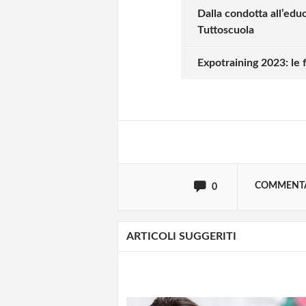
Dalla condotta all’educ
Tuttoscuola
Solo gli utenti regi
Expotraining 2023: le f
Effettua il
o
Login
oppure accedi via
COMMENT
0
ARTICOLI SUGGERITI