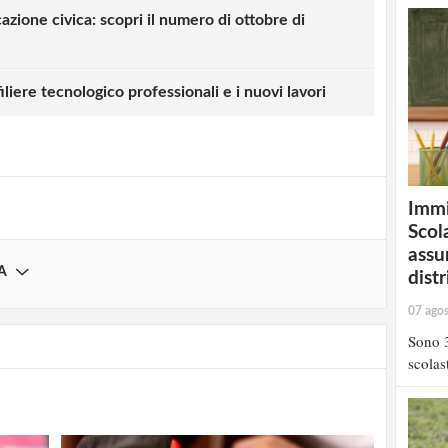
azione civica: scopri il numero di ottobre di
strati possono commentare!
iliere tecnologico professionali e i nuovi lavori
Registrati
Immi
Scola
assu
A
distr
07 ago
Sono 3
scolast