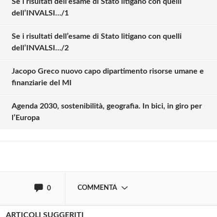
Se i risultati dell’esame di Stato litigano con quelli
dell’INVALSI…/1
Se i risultati dell’esame di Stato litigano con quelli
dell’INVALSI…/2
Jacopo Greco nuovo capo dipartimento risorse umane e
Solo gli utenti registrati possono
finanziarie del MI
commentare!
Agenda 2030, sostenibilità, geografia. In bici, in giro per
l’Europa
Effettua il
o
Login
Registrati
oppure accedi via
COMMENTA
0
ARTICOLI SUGGERITI