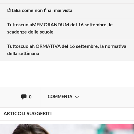
L’Italia come non l’hai mai vista
TuttoscuolaMEMORANDUM del 16 settembre, le
Solo gli utenti registrati possono
scadenze delle scuole
commentare!
TuttoscuolaNORMATIVA del 16 settembre, la normativa
della settimana
Effettua il
o
Login
Registrati
oppure accedi via
COMMENTA
0
ARTICOLI SUGGERITI