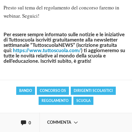
Presto sul tema del regolamento del concorso faremo in
webinar. Seguici!
Per essere sempre informato sulle notizie e le iniziative
di Tuttoscuola iscriviti gratuitamente alla
newsletter
settimanale “TuttoscuolaNEWS”
(iscrizione gratuita
qui:
https://www.tuttoscuola.com/
) ti aggiorneremo su
Solo gli utenti registrati possono
tutte le novità relative al mondo della scuola e
dell’educazione. Iscriviti subito, è gratis!
commentare!
Effettua il
o
Login
Registrati
BANDO
CONCORSO DS
DIRIGENTI SCOLASTICI
REGOLAMENTO
SCUOLA
oppure accedi via
COMMENTA
0