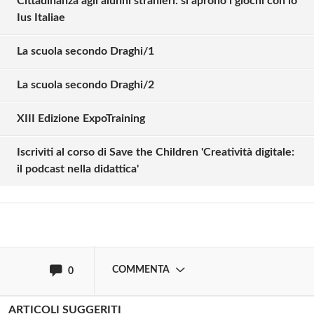
Cittadinanza agli alunni stranieri: si aprono i giochi con lo
Ius Italiae
La scuola secondo Draghi/1
La scuola secondo Draghi/2
Solo gli utenti registrati possono
XIII Edizione ExpoTraining
commentare!
Iscriviti al corso di Save the Children 'Creatività digitale:
il podcast nella didattica'
Effettua il
o
Login
Registrati
oppure accedi via
COMMENTA
0
ARTICOLI SUGGERITI