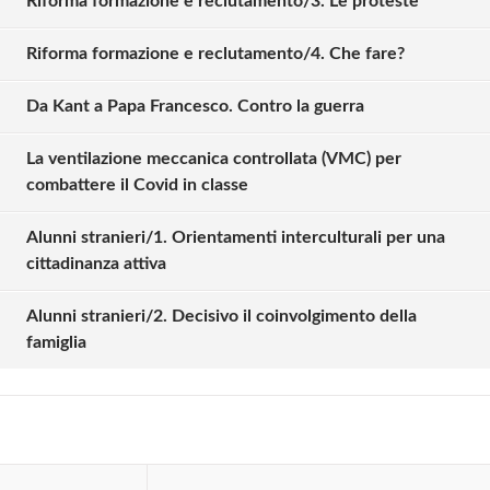
Riforma formazione e reclutamento/3. Le proteste
Riforma formazione e reclutamento/4. Che fare?
Da Kant a Papa Francesco. Contro la guerra
La ventilazione meccanica controllata (VMC) per
combattere il Covid in classe
Alunni stranieri/1. Orientamenti interculturali per una
Solo gli utenti registrati possono
cittadinanza attiva
commentare!
Alunni stranieri/2. Decisivo il coinvolgimento della
famiglia
Effettua il
o
Login
Registrati
oppure accedi via