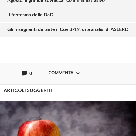
Agosto, il grande sovraccarico amministrativo
Solo gli utenti registrati possono
commentare!
Il fantasma della DaD
Gli insegnanti durante il Covid-19: una analisi di ASLERD
Effettua il
o
Login
Registrati
oppure accedi via
COMMENTA
0
ARTICOLI SUGGERITI