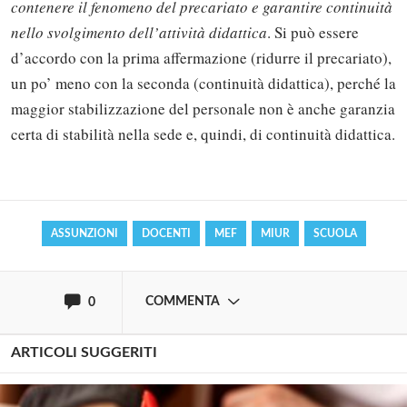
contenere il fenomeno del precariato e garantire continuità
nello svolgimento dell’attività didattica
. Si può essere
d’accordo con la prima affermazione (ridurre il precariato),
un po’ meno con la seconda (continuità didattica), perché la
Solo gli utenti registrati possono
maggior stabilizzazione del personale non è anche garanzia
commentare!
certa di stabilità nella sede e, quindi, di continuità didattica.
Effettua il
o
Login
Registrati
ASSUNZIONI
DOCENTI
MEF
MIUR
SCUOLA
oppure accedi via
COMMENTA
0
ARTICOLI SUGGERITI