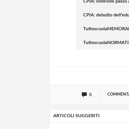
CPIA: notevole passo 
CPIA: debutto dell’edu
TuttoscuolaMEMORAND
Solo gli utenti regi
TuttoscuolaNORMATIVA
Effettua il
o
Login
oppure accedi via
COMMENT
0
ARTICOLI SUGGERITI