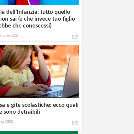
la dell’Infanzia: tutto quello
non sai (e che invece tuo figlio
ebbe che conoscessi)
tembre 2025
a e gite scolastiche: ecco quali
e sono detraibili
gno 2023