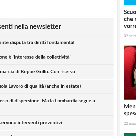
Scuo
che 
vorr
esenti nella newsletter
02 set
ante disputa tra diritti fondamentali
one è ‘interesse della collettività’
omarcia di Beppe Grillo. Con riserva
ola Lavoro di qualità (anche in estate)
 tasso di dispersione. Ma la Lombardia segue a
Mens
spes
servono interventi preventivi
22 giu