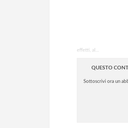
Vaccini: quella inquietante disp
diritti fondamentali
Vaccini: la rapida retromarcia 
Grillo. Con riserva
effetti, al...
QUESTO CONT
Sottoscrivi ora un a