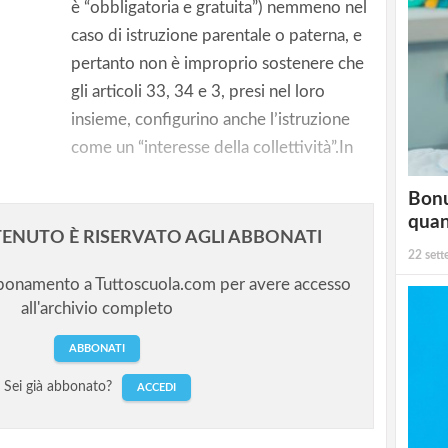
uta tra
è “obbligatoria e gratuita”) nemmeno nel
caso di istruzione parentale o paterna, e
pertanto non è improprio sostenere che
di Beppe
gli articoli 33, 34 e 3, presi nel loro
insieme, configurino anche l’istruzione
come un “interesse della collettività”.In
Bonu
qua
ENUTO È RISERVATO AGLI ABBONATI
22 set
bbonamento a Tuttoscuola.com per avere accesso
all'archivio completo
ABBONATI
Sei già abbonato?
ACCEDI