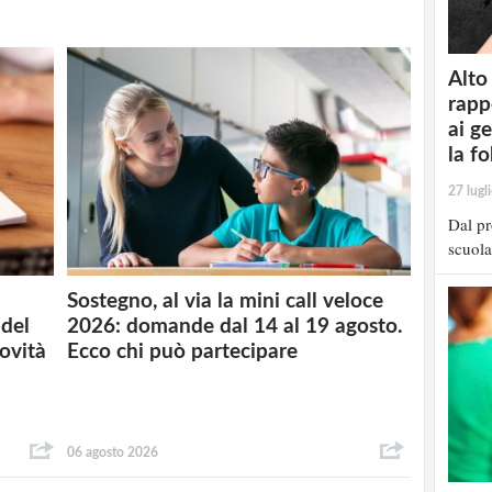
Alto
rapp
ai g
la fo
27 lugl
Dal pr
scuola
Sostegno, al via la mini call veloce
del
2026: domande dal 14 al 19 agosto.
novità
Ecco chi può partecipare
06 agosto 2026