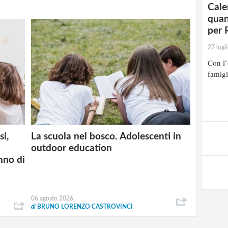
Cale
quan
per 
27 lugl
Con l’
famigl
si,
La scuola nel bosco. Adolescenti in
outdoor education
nno di
06 agosto 2026
di
BRUNO LORENZO CASTROVINCI