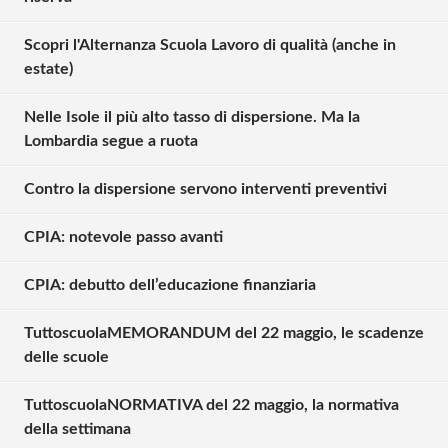
Scopri l'Alternanza Scuola Lavoro di qualità (anche in
estate)
Nelle Isole il più alto tasso di dispersione. Ma la
Lombardia segue a ruota
Contro la dispersione servono interventi preventivi
CPIA: notevole passo avanti
CPIA: debutto dell’educazione finanziaria
TuttoscuolaMEMORANDUM del 22 maggio, le scadenze
Solo gli utenti registrati possono
delle scuole
commentare!
TuttoscuolaNORMATIVA del 22 maggio, la normativa
della settimana
Effettua il
o
Login
Registrati