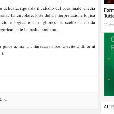
 delicata, riguarda il calcolo del voto finale: media
Form
ata? La circolare, forte della interpretazione logica
Tutt
zione logica è la migliore), ha scelto la media
16 ago
tegoricamente la media ponderata.
 piacerà, ma la chiarezza di scelta eviterà difformi
strati possono commentare!
ti.
Registrati
A
ALTR