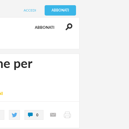
ACCEDI
ABBONATI
ABBONATI
ne per
NI
0