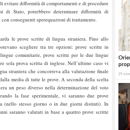
di evitare difformità di comportamenti e di procedure
mi di Stato, potrebbero determinare difformità di
i con conseguenti sperequazioni di trattamento.
rda le prove scritte di lingua straniera. Fino allo
tevano scegliere tra tre opzioni: prove scritte in
 lingue comunitarie, prove scritte per le due lingue
Orie
re sola prova scritta di inglese. Nell’ultimo caso vi
prop
ngua straniera che concorreva alla valutazione finale
29 nov
dalla media di tutte le prove. A seconda della scelta
 era un peso diverso nella determinazione del voto
perando la fase sperimentale, vi saranno due prove
ra (nello stesso giorno o in due giorni distinti). In
unni saranno valutati in base a quattro prove scritte