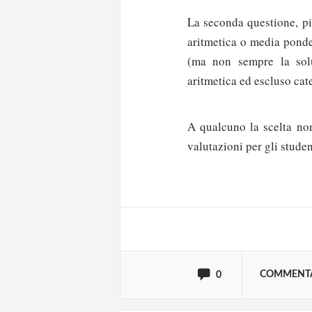
La seconda questione, più
aritmetica o media ponder
(ma non sempre la solu
aritmetica ed escluso ca
A qualcuno la scelta non
Solo gli utenti regi
valutazioni per gli studen
Effettua il
o
Login
oppure accedi via
COMMENT
0