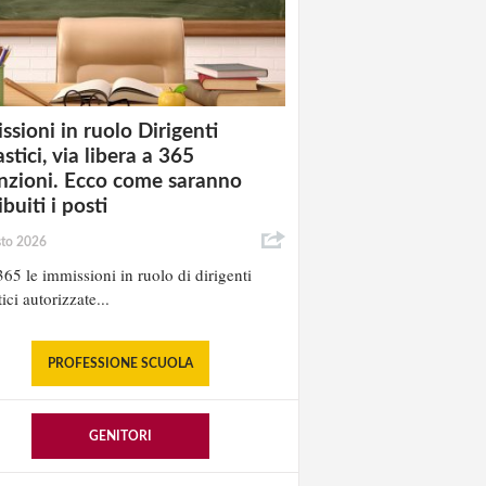
ssioni in ruolo Dirigenti
stici, via libera a 365
nzioni. Ecco come saranno
ibuiti i posti
sto 2026
65 le immissioni in ruolo di dirigenti
ici autorizzate...
PROFESSIONE SCUOLA
GENITORI