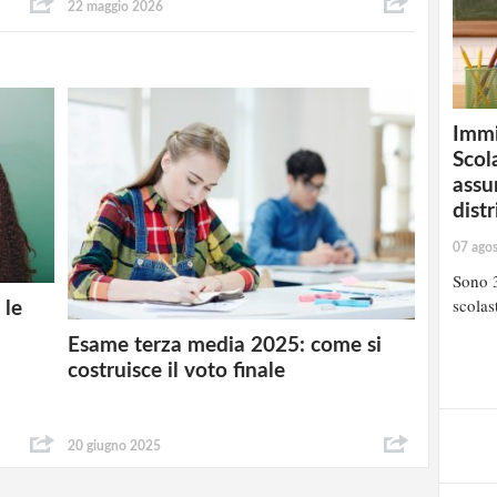
22 maggio 2026
Immi
Scola
assu
distr
07 ago
Sono 3
scolast
 le
Esame terza media 2025: come si
costruisce il voto finale
20 giugno 2025