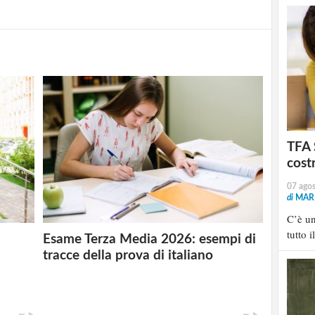
TFA 
cost
07 ago
di
MARI
C’è u
tutto i
Esame Terza Media 2026: esempi di
tracce della prova di italiano