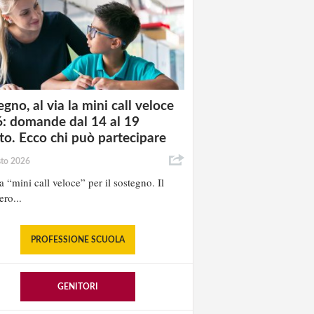
gno, al via la mini call veloce
: domande dal 14 al 19
to. Ecco chi può partecipare
sto 2026
la “mini call veloce” per il sostegno. Il
ero...
PROFESSIONE SCUOLA
GENITORI