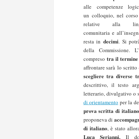
alle competenze logic
un colloquio, nel corso
relative alla l
comunitaria e all’insegn
decimi
resta in
. Si pot
della Commissione. 
tra il termine
compreso
affrontare sarà lo scritto
scegliere tra diverse t
descrittivo, il testo a
letterario, divulgativo o 
di orientamento
per la de
prova scritta di italia
accompagna
proponeva di
di italiano
, è stato all
Luca Serianni.
Il doc