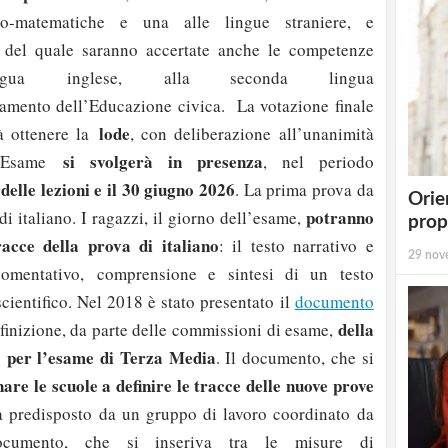
o-matematiche e una alle lingue straniere, e
 del quale saranno accertate anche le competenze
ingua inglese, alla seconda lingua
amento dell’Educazione civica. La votazione finale
lode
rà ottenere la
, con deliberazione all’unanimità
si svolgerà in presenza
L’Esame
, nel periodo
 delle lezioni e il 30 giugno 2026
. La prima prova da
Orie
potranno
 di italiano. I ragazzi, il giorno dell’esame,
prop
racce della prova di italiano
: il testo narrativo e
29 nov
rgomentativo, comprensione e sintesi di un testo
scientifico. Nel 2018 è stato presentato il
documento
della
finizione, da parte delle commissioni di esame,
no per l’esame di Terza Media
. Il documento, che si
re le scuole a definire le tracce delle nuove prove
ora predisposto da un gruppo di lavoro coordinato da
umento, che si inseriva tra le misure di