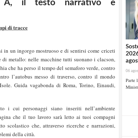
 A, il testo narrativo e
pi di tracce
Soste
si in un ingorgo mostruoso e di sentirsi come criceti
2026
e di metallo: nelle macchine tutti suonano i clacson,
agos
chia che ha perso il tempo del semaforo verde, contro
06 ago
ontro l’autobus messo di traverso, contro il mondo
Parte 
Isole. Guida vagabonda di Roma, Torino, Einaudi,
Minist
to i cui personaggi siano inseriti nell’ambiente
agina che il tuo lavoro sarà letto ai tuoi compagni
to scolastico che, attraverso ricerche e narrazioni,
lemi della città.