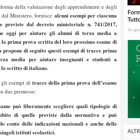
orma della valutazione degli apprendimenti e degli
Form
alcuni esempi per ciascuna
e dal Ministero, fornisce
Tutt
ce previste dal decreto ministeriale n. 741/2017,
16 ago
e oggi per aiutare gli alunni di terza media a
 la prima prova scritta del loro prossimo esame di
a propone di seguito questi esempi di tracce prima
erza media per aiutare insegnanti e studenti a
o scritto di italiano.
tracce della prima prova dell’esame
 gli esempi di
on due premesse:
me può liberamente scegliere quali tipologie di
mbito di quelle previste dalla normativa e può
do conto delle indicazioni nazionali e anche delle
ingoli istituti scolastici.
ALTR