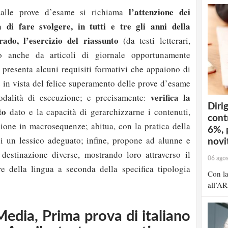
l’attenzione dei
dalle prove d’esame si richiama
à di fare svolgere, in tutti e tre gli anni della
ado, l’esercizio del riassunto
(da testi letterari,
i o anche da articoli di giornale opportunamente
tà presenta alcuni requisiti formativi che appaiono di
in vista del felice superamento delle prove d’esame
verifica la
dalità di esecuzione; e precisamente:
Dirig
to
dato e la capacità di gerarchizzarne i contenuti,
cont
sione in macrosequenze; abitua, con la pratica della
6%, 
di un lessico adeguato; infine, propone ad alunne e
novit
 destinazione diverse, mostrando loro attraverso il
06 ago
are della lingua a seconda della specifica tipologia
Con la
all’AR
edia, Prima prova di italiano