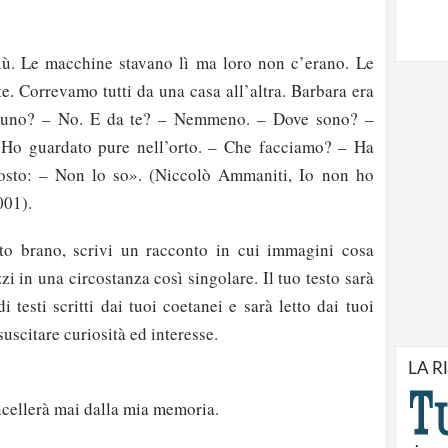
iù. Le macchine stavano lì ma loro non c’erano. Le
te. Correvamo tutti da una casa all’altra. Barbara era
alcuno? – No. E da te? – Nemmeno. – Dove sono? –
 Ho guardato pure nell’orto. – Che facciamo? – Ha
osto: – Non lo so». (Niccolò Ammaniti, Io non ho
001).
o brano, scrivi un racconto in cui immagini cosa
zi in una circostanza così singolare. Il tuo testo sarà
i testi scritti dai tuoi coetanei e sarà letto dai tuoi
uscitare curiosità ed interesse.
LA R
ncellerà mai dalla mia memoria.