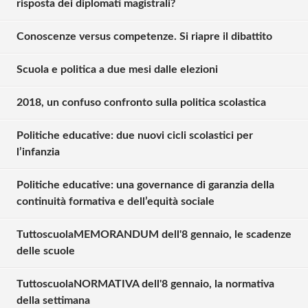
risposta dei diplomati magistrali?
Conoscenze versus competenze. Si riapre il dibattito
Scuola e politica a due mesi dalle elezioni
2018, un confuso confronto sulla politica scolastica
Politiche educative: due nuovi cicli scolastici per
l’infanzia
Politiche educative: una governance di garanzia della
continuità formativa e dell’equità sociale
TuttoscuolaMEMORANDUM dell'8 gennaio, le scadenze
Solo gli utenti registrati possono
delle scuole
commentare!
TuttoscuolaNORMATIVA dell'8 gennaio, la normativa
della settimana
Effettua il
o
Login
Registrati