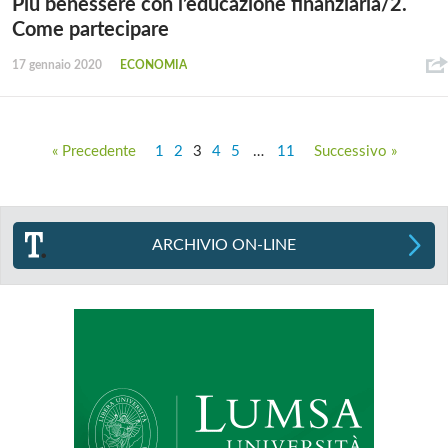
Più benessere con l’educazione finanziaria/2.
Come partecipare
17 gennaio 2020
ECONOMIA
« Precedente
1
2
3
4
5
…
11
Successivo »
ARCHIVIO ON-LINE