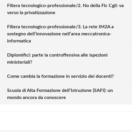
Filiera tecnologico-professionale/2. No della Flc Cgil: va
verso la privatizzazione
Filiera tecnologico-professionale/3. La rete IM2A a
sostegno dell’innovazione nell’area meccatronica-
informatica
Diplomifici: parte la controffensiva alle ispezioni
ministeriali?
Solo gli utenti registrati possono
Come cambia la formazione in servizio dei docenti?
commentare!
Scuola di Alta Formazione dell’Istruzione (SAFI): un
mondo ancora da conoscere
Effettua il
o
Login
Registrati
oppure accedi via