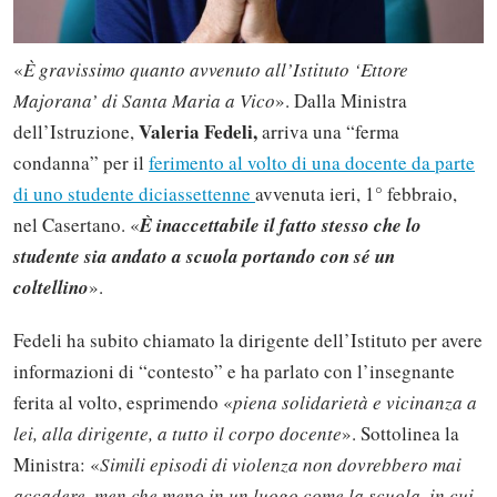
«
È gravissimo quanto avvenuto all’Istituto ‘Ettore
Majorana’ di Santa Maria a Vico
». Dalla Ministra
Valeria Fedeli,
dell’Istruzione,
arriva una “ferma
condanna” per il
ferimento al volto di una docente da parte
di uno studente diciassettenne
avvenuta ieri, 1° febbraio,
nel Casertano. «
È inaccettabile il fatto stesso che lo
studente sia andato a scuola portando con sé un
coltellino
».
Fedeli ha subito chiamato la dirigente dell’Istituto per avere
informazioni di “contesto” e ha parlato con l’insegnante
ferita al volto, esprimendo «
piena solidarietà e vicinanza a
lei, alla dirigente, a tutto il corpo docente
». Sottolinea la
Ministra: «
Simili episodi di violenza non dovrebbero mai
accadere, men che meno in un luogo come la scuola, in cui