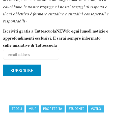
educhiamo le nostre ragazze e i nostri ragazzi al rispetto e
il cui obiettivo è formare cittadine e cittadini consapevoli e
responsabili
».
Iscriviti gratis a TuttoscuolaNEWS: ogni lunedì notizie e
approfondimenti esclusivi. E sarai sempre informato
sulle iniziative di Tuttoscuola
Solo gli utenti registrati possono
commentare!
Effettua il
o
Login
Registrati
FEDELI
MIUR
PROF FERITA
STUDENTE
VOTLO