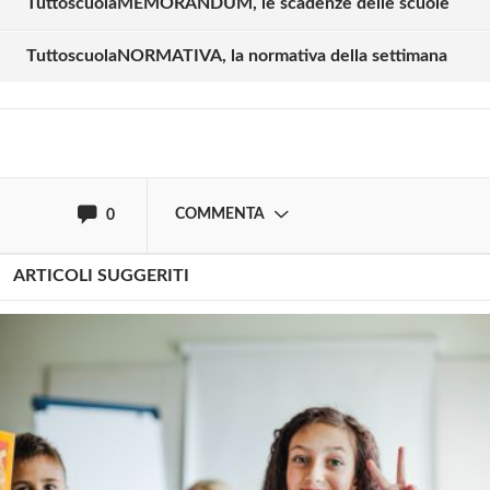
TuttoscuolaMEMORANDUM, le scadenze delle scuole
TuttoscuolaNORMATIVA, la normativa della settimana
Effettua il
o
Login
Registrati
oppure accedi via
COMMENTA
0
ARTICOLI SUGGERITI