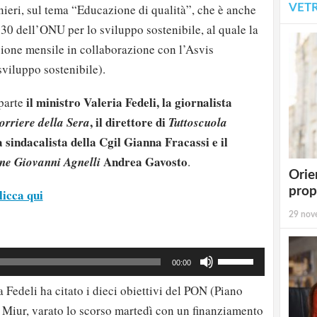
VET
ieri, sul tema “Educazione di qualità”, che è anche
30 dell’ONU per lo sviluppo sostenibile, al quale la
sione mensile in collaborazione con l’Asvis
sviluppo sostenibile).
il ministro Valeria Fedeli, la giornalista
 parte
, il direttore di
orriere della Sera
Tuttoscuola
 sindacalista della Cgil Gianna Fracassi e il
Andrea Gavosto
ne Giovanni Agnelli
.
Orie
prop
licca qui
29 nov
Usa
00:00
i
 Fedeli ha citato i dieci obiettivi del PON (Piano
tasti
 Miur, varato lo scorso martedì con un finanziamento
freccia