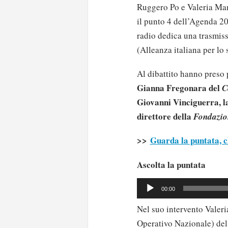
Ruggero Po e Valeria Man
il punto 4 dell’Agenda 20
radio dedica una trasmis
(Alleanza italiana per lo 
Al dibattito hanno preso
Gianna Fregonara del
C
Giovanni Vinciguerra, la
direttore della
Fondazio
>>
Guarda la puntata, c
Ascolta la puntata
Audio
00:00
Player
Nel suo intervento Valeria
Operativo Nazionale) del