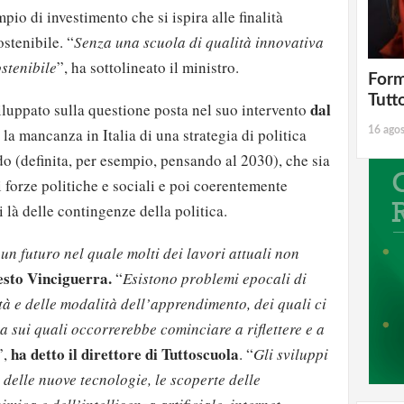
io di investimento che si ispira alle finalità
su/giù
stenibile. “
Senza una scuola di qualità innovativa
per
ostenibile
”, ha sottolineato il ministro.
aumentare
Form
o
Tutt
dal
viluppato sulla questione posta nel suo intervento
diminuire
16 ago
, la mancanza in Italia di una strategia di politica
il
do (definita, per esempio, pensando al 2030), che sia
volume.
i forze politiche e sociali e poi coerentemente
 là delle contingenze della politica.
n futuro nel quale molti dei lavori attuali non
esto Vinciguerra.
“
Esistono problemi epocali di
tà e delle modalità dell’apprendimento, dei quali ci
 sui quali occorrerebbe cominciare a riflettere e a
ha detto il direttore di Tuttoscuola
”,
. “
Gli sviluppi
delle nuove tecnologie, le scoperte delle