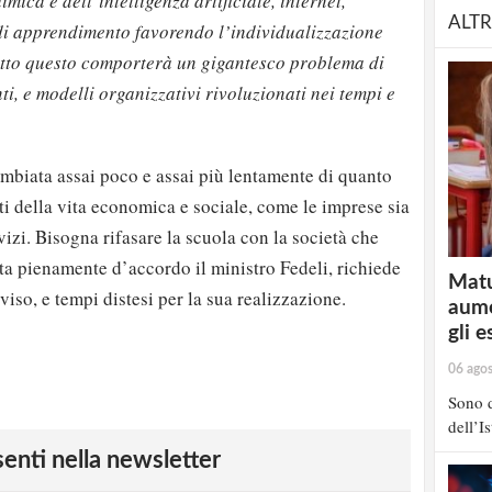
mica e dell’intelligenza artificiale, internet,
ALTR
 di apprendimento favorendo l’individualizzazione
Tutto questo comporterà un gigantesco problema di
, e modelli organizzativi rivoluzionati nei tempi e
ambiata assai poco e assai più lentamente di quanto
ti della vita economica e sociale, come le imprese sia
vizi. Bisogna rifasare la scuola con la società che
tta pienamente d’accordo il ministro Fedeli, richiede
Matu
iso, e tempi distesi per la sua realizzazione.
aume
gli e
06 ago
Sono d
dell’I
esenti nella newsletter