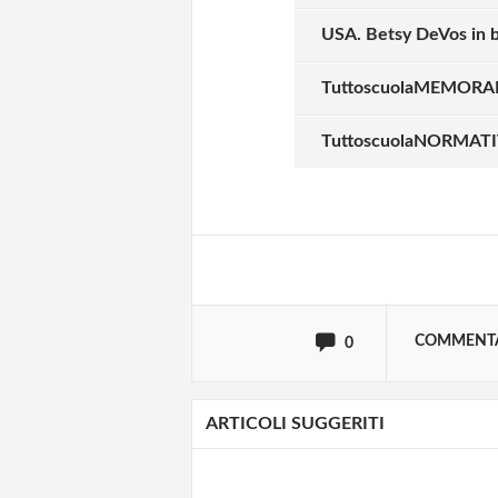
USA. Betsy DeVos in b
TuttoscuolaMEMORAND
Solo gli utenti regi
TuttoscuolaNORMATIVA
Effettua il
o
Login
oppure accedi via
COMMENT
0
ARTICOLI SUGGERITI