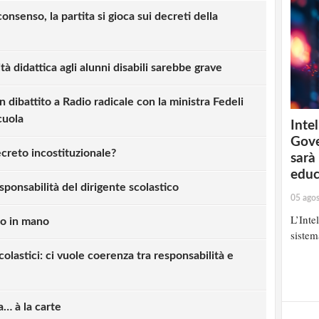
consenso, la partita si gioca sui decreti della
à didattica agli alunni disabili sarebbe grave
ibattito a Radio radicale con la ministra Fedeli
cuola
Intel
Gove
ecreto incostituzionale?
sarà
educ
sponsabilità del dirigente scolastico
05 ago
L’Inte
ino in mano
sistem
colastici: ci vuole coerenza tra responsabilità e
a… à la carte