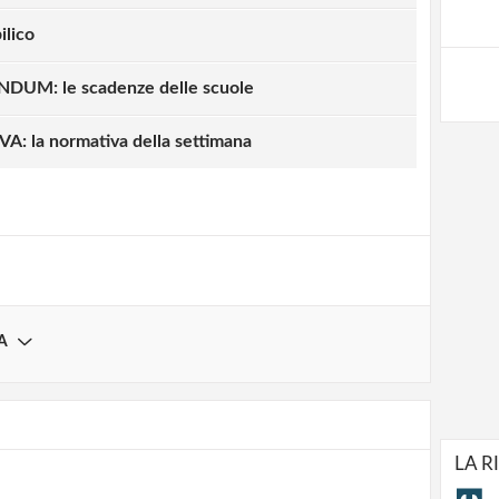
ilico
UM: le scadenze delle scuole
strati possono commentare!
: la normativa della settimana
Registrati
A
LA R