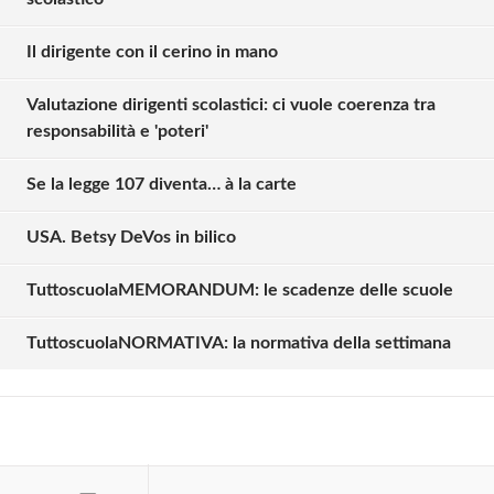
Il dirigente con il cerino in mano
Valutazione dirigenti scolastici: ci vuole coerenza tra
responsabilità e 'poteri'
Se la legge 107 diventa… à la carte
USA. Betsy DeVos in bilico
Solo gli utenti registrati possono
commentare!
TuttoscuolaMEMORANDUM: le scadenze delle scuole
TuttoscuolaNORMATIVA: la normativa della settimana
Effettua il
o
Login
Registrati
oppure accedi via