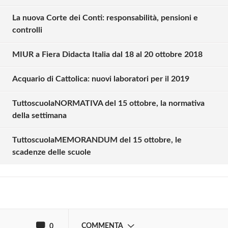
La nuova Corte dei Conti: responsabilità, pensioni e
controlli
MIUR a Fiera Didacta Italia dal 18 al 20 ottobre 2018
Acquario di Cattolica: nuovi laboratori per il 2019
TuttoscuolaNORMATIVA del 15 ottobre, la normativa
Solo gli utenti registrati possono
della settimana
commentare!
TuttoscuolaMEMORANDUM del 15 ottobre, le
scadenze delle scuole
Effettua il
o
Login
Registrati
oppure accedi via
COMMENTA
0