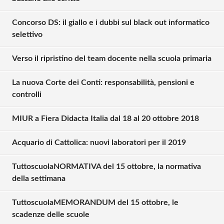
Concorso DS: il giallo e i dubbi sul black out informatico
selettivo
Verso il ripristino del team docente nella scuola primaria
La nuova Corte dei Conti: responsabilità, pensioni e
controlli
MIUR a Fiera Didacta Italia dal 18 al 20 ottobre 2018
Acquario di Cattolica: nuovi laboratori per il 2019
TuttoscuolaNORMATIVA del 15 ottobre, la normativa
Solo gli utenti registrati possono
della settimana
commentare!
TuttoscuolaMEMORANDUM del 15 ottobre, le
scadenze delle scuole
Effettua il
o
Login
Registrati