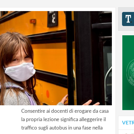
Consentire ai docenti di erogare da casa
la propria lezione significa alleggerire il
VET
traffico sugli autobus in una fase nella