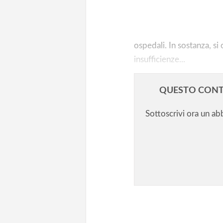
DDI o DAD, tra didattica e bur
ospedali. In sostanza, si 
insufficienze...
QUESTO CONT
Sottoscrivi ora un a