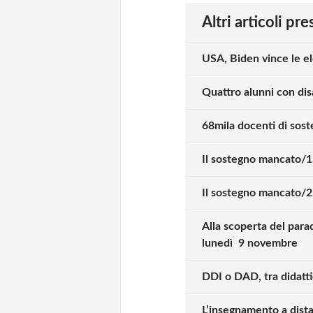
Altri articoli pr
USA, Biden vince le el
Quattro alunni con disa
68mila docenti di sos
Il sostegno mancato/1. 
Il sostegno mancato/2.
Alla scoperta del para
lunedì 9 novembre
DDI o DAD, tra didatti
Solo gli utenti regi
L’insegnamento a distan