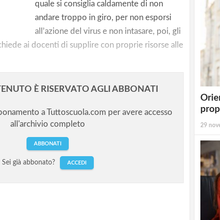
ocrazia
quale si consiglia caldamente di non
andare troppo in giro, per non esporsi
all’azione del virus e non intasare, poi, gli
chiede ai docenti di supplire con proprie risorse alle
ENUTO È RISERVATO AGLI ABBONATI
Orie
prop
bbonamento a Tuttoscuola.com per avere accesso
all'archivio completo
29 nov
ABBONATI
Sei già abbonato?
ACCEDI