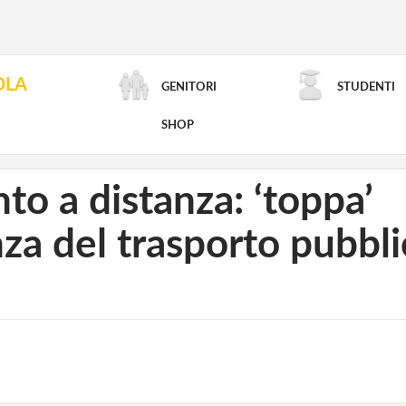
OLA
GENITORI
STUDENTI
RICERCA AVANZATA
SHOP
to a distanza: ‘toppa’
enza del trasporto pubbl