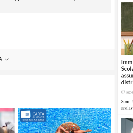
Registrati
A
Immi
Scola
assu
distr
07 ago
Sono 3
scolast