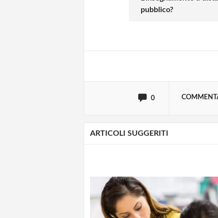
pubblico?
Effettua il
o
Login
oppure accedi via
COMMENT
0
ARTICOLI SUGGERITI