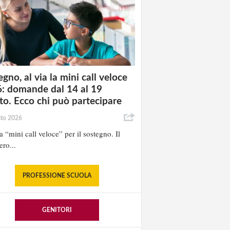
gno, al via la mini call veloce
: domande dal 14 al 19
to. Ecco chi può partecipare
sto 2026
la “mini call veloce” per il sostegno. Il
ero...
PROFESSIONE SCUOLA
GENITORI