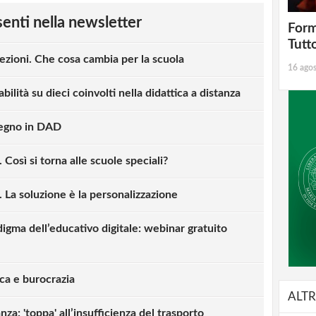
esenti nella newsletter
Form
Tutt
ezioni. Che cosa cambia per la scuola
16 ago
bilità su dieci coinvolti nella didattica a distanza
tegno in DAD
Così si torna alle scuole speciali?
 La soluzione è la personalizzazione
digma dell’educativo digitale: webinar gratuito
ca e burocrazia
ALTR
strati possono commentare!
za: 'toppa' all’insufficienza del trasporto