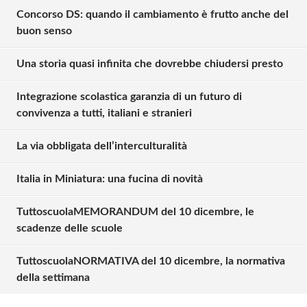
Concorso DS: quando il cambiamento è frutto anche del
buon senso
Una storia quasi infinita che dovrebbe chiudersi presto
Integrazione scolastica garanzia di un futuro di
convivenza a tutti, italiani e stranieri
La via obbligata dell’interculturalità
Italia in Miniatura: una fucina di novità
TuttoscuolaMEMORANDUM del 10 dicembre, le
Solo gli utenti registrati possono
scadenze delle scuole
commentare!
TuttoscuolaNORMATIVA del 10 dicembre, la normativa
della settimana
Effettua il
o
Login
Registrati