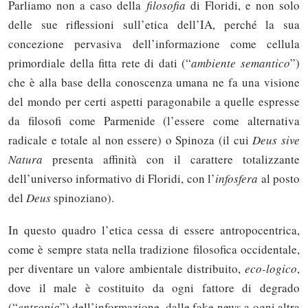
Parliamo non a caso della
filosofia
di Floridi, e non solo
delle sue riflessioni sull’etica dell’IA, perché la sua
concezione pervasiva dell’informazione come cellula
primordiale della fitta rete di dati (“
ambiente semantico
”)
che è alla base della conoscenza umana ne fa una visione
del mondo per certi aspetti paragonabile a quelle espresse
da filosofi come Parmenide (l’essere come alternativa
radicale e totale al non essere) o Spinoza (il cui
Deus sive
Natura
presenta affinità con il carattere totalizzante
dell’universo informativo di Floridi, con l’
infosfera
al posto
del
Deus
spinoziano).
In questo quadro l’etica cessa di essere antropocentrica,
come è sempre stata nella tradizione filosofica occidentale,
per diventare un valore ambientale distribuito,
eco-logico
,
dove il male è costituito da ogni fattore di degrado
(“
entropia
”) dell’informazione, dalle fake news a ogni altra