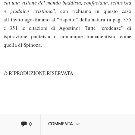
cui una visione del mondo buddista, confuciana, scintoista
o giudaico cristiana
”, con richiamo in questo caso
all’invito agostiniano al “rispetto” della natura (a pag. 355
e 351 le citazioni di Agostino). Tutte “credenze” di
ispirazione panteista o comunque immanentista, come
quella di Spinoza.
Solo gli utenti registrati possono
commentare!
© RIPRODUZIONE RISERVATA
Effettua il
o
Login
Registrati
oppure accedi via
COMMENTA
0