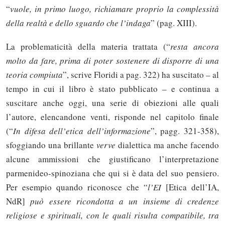
“
vuole, in primo luogo, richiamare proprio la complessità
della realtà e dello sguardo che l’indaga
” (pag. XIII).
La problematicità della materia trattata (“
resta ancora
molto da fare, prima di poter sostenere di disporre di una
teoria compiuta
”, scrive Floridi a pag. 322) ha suscitato – al
tempo in cui il libro è stato pubblicato – e continua a
suscitare anche oggi, una serie di obiezioni alle quali
l’autore, elencandone venti, risponde nel capitolo finale
(“
In difesa dell’etica dell’informazione
”, pagg. 321-358),
sfoggiando una brillante
verve
dialettica ma anche facendo
alcune ammissioni che giustificano l’interpretazione
parmenideo-spinoziana che qui si è data del suo pensiero.
Per esempio quando riconosce che “
l’EI
[Etica dell’IA,
NdR]
può essere ricondotta a un insieme di credenze
religiose e spirituali, con le quali risulta compatibile, tra