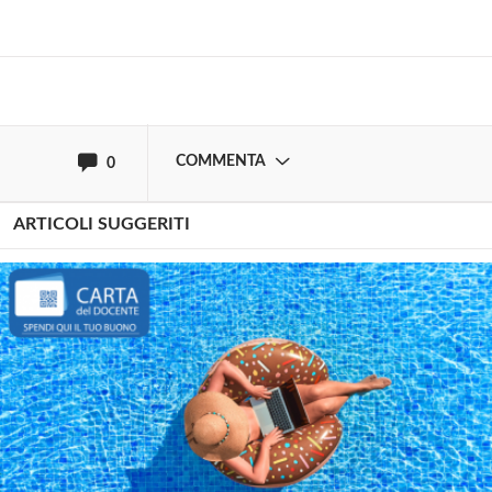
Effettua il
o
Login
Registrati
oppure accedi via
COMMENTA
0
ARTICOLI SUGGERITI