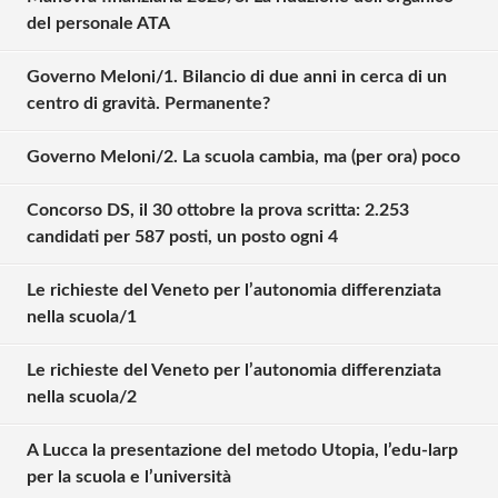
del personale ATA
Governo Meloni/1. Bilancio di due anni in cerca di un
centro di gravità. Permanente?
Governo Meloni/2. La scuola cambia, ma (per ora) poco
Concorso DS, il 30 ottobre la prova scritta: 2.253
candidati per 587 posti, un posto ogni 4
Le richieste del Veneto per l’autonomia differenziata
nella scuola/1
Le richieste del Veneto per l’autonomia differenziata
Solo gli utenti registrati possono
nella scuola/2
commentare!
A Lucca la presentazione del metodo Utopia, l’edu-larp
per la scuola e l’università
Effettua il
o
Login
Registrati