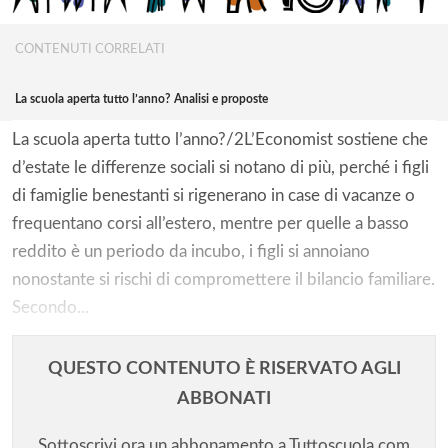
CONTENUTI CORRELATI
La scuola aperta tutto l’anno? Analisi e proposte
La scuola aperta tutto l’anno?/2L’Economist sostiene che
d’estate le differenze sociali si notano di più, perché i figli
Solo gli utenti registrati possono
di famiglie benestanti si rigenerano in case di vacanze o
commentare!
frequentano corsi all’estero, mentre per quelle a basso
reddito è un periodo da incubo, i figli si annoiano
Effettua il
o
Login
Registrati
nonostante si rischi di compromettere il bilancio familiare.
Secondo...
oppure accedi via
QUESTO CONTENUTO È RISERVATO AGLI
ABBONATI
Sottoscrivi ora un abbonamento a Tuttoscuola.com