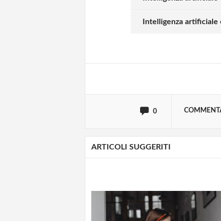
Solo gli utenti regi
Intelligenza artificiale
Effettua il
o
Login
oppure accedi via
COMMENT
0
ARTICOLI SUGGERITI