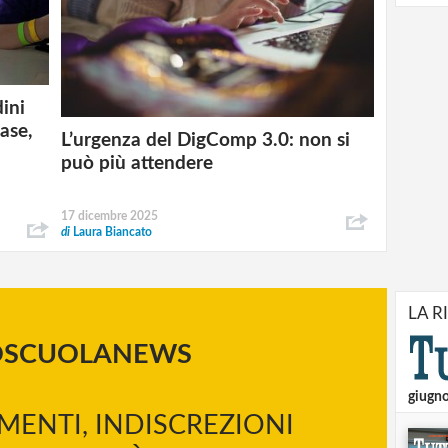
dini
ase,
L’urgenza del DigComp 3.0: non si
può più attendere
17 dicembre 2025
di
Laura Biancato
LA R
OSCUOLANEWS
giugn
MENTI, INDISCREZIONI