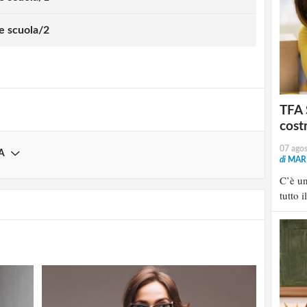
strati possono commentare!
 e scuola/2
Registrati
TFA 
cost
07 ago
A
di
MARI
C’è u
tutto i