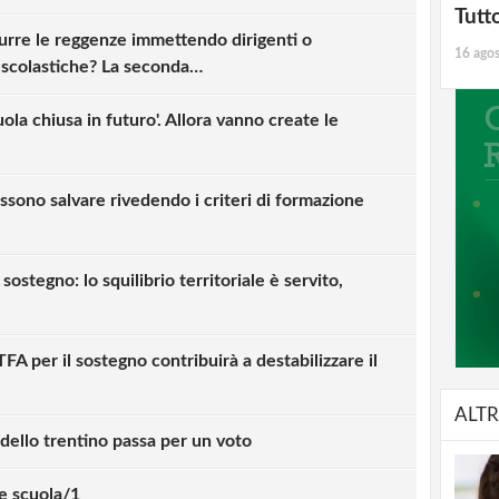
Tutt
rre le reggenze immettendo dirigenti o
16 ago
i scolastiche? La seconda…
ola chiusa in futuro'. Allora vanno create le
ossono salvare rivedendo i criteri di formazione
sostegno: lo squilibrio territoriale è servito,
TFA per il sostegno contribuirà a destabilizzare il
ALTR
odello trentino passa per un voto
 e scuola/1