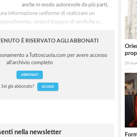
anche in modo autorevole da più parti,
 una informazione uniforme di realizzare un
rendimento, senza il bisogno di verifiche e...
ENUTO È RISERVATO AGLI ABBONATI
Orie
prop
bbonamento a Tuttoscuola.com per avere accesso
all'archivio completo
29 nov
ABBONATI
Sei già abbonato?
ACCEDI
esenti nella newsletter
Form