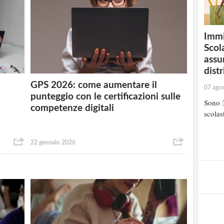
Immi
Scola
assu
distr
GPS 2026: come aumentare il
07 ago
punteggio con le certificazioni sulle
Sono 3
competenze digitali
scolast
22 gennaio 2026