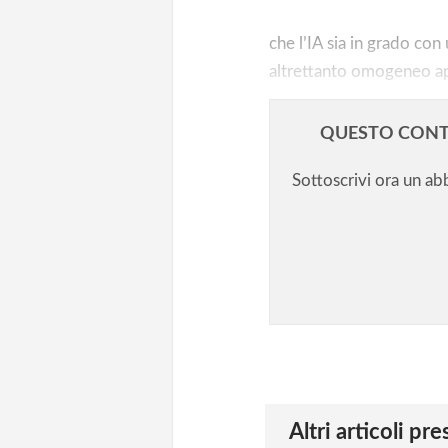
che l’IA sia in grado con
altrettanto omogeneo app
QUESTO CONT
Sottoscrivi ora un a
Altri articoli pr