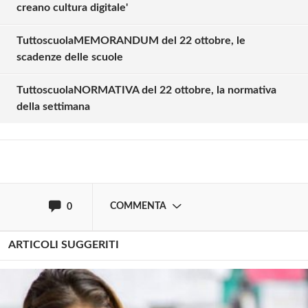
creano cultura digitale'
TuttoscuolaMEMORANDUM del 22 ottobre, le
Solo gli utenti registrati possono
scadenze delle scuole
commentare!
TuttoscuolaNORMATIVA del 22 ottobre, la normativa
della settimana
Effettua il
o
Login
Registrati
oppure accedi via
COMMENTA
0
ARTICOLI SUGGERITI