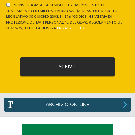
ISCRIVENDOMI ALLA NEWSLETTER, ACCONSENTO AL
TRATTAMENTO DEI MIEI DATI PERSONALI (AI SENSI DEL DECRETO
LEGISLATIVO 30 GIUGNO 2003, N. 196 “CODICE IN MATERIA DI
PROTEZIONE DEI DATI PERSONALI” E DEL GDPR, REGOLAMENTO UE
2016/679). LEGGI LA NOSTRA
PRIVACY POLICY
.
ARCHIVIO ON-LINE