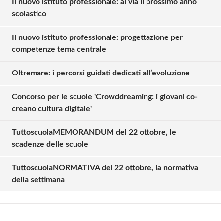
Il nuovo istituto professionale: al via il prossimo anno
scolastico
Il nuovo istituto professionale: progettazione per
competenze tema centrale
Oltremare: i percorsi guidati dedicati all’evoluzione
Concorso per le scuole 'Crowddreaming: i giovani co-
creano cultura digitale'
TuttoscuolaMEMORANDUM del 22 ottobre, le
Solo gli utenti registrati possono
scadenze delle scuole
commentare!
TuttoscuolaNORMATIVA del 22 ottobre, la normativa
della settimana
Effettua il
o
Login
Registrati