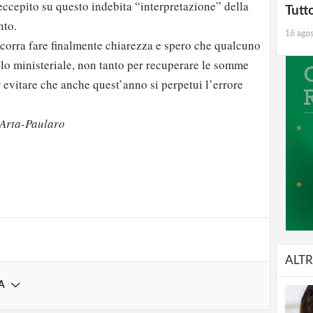
ccepito su questo indebita “interpretazione” della
Tutt
nto.
16 ago
corra fare finalmente chiarezza e spero che qualcuno
ello ministeriale, non tanto per recuperare le somme
r evitare che anche quest’anno si perpetui l’errore
 Arta-Paularo
strati possono commentare!
Registrati
ALTR
A