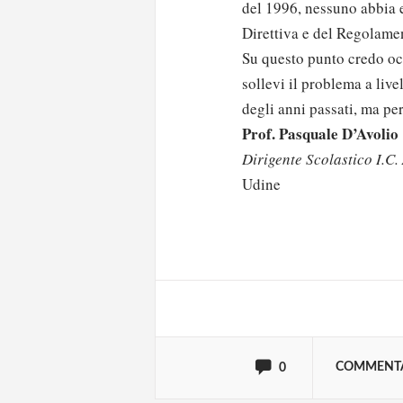
del 1996, nessuno abbia e
Direttiva e del Regolame
Su questo punto credo oc
sollevi il problema a liv
degli anni passati, ma pe
Prof. Pasquale D’Avolio
Dirigente Scolastico I.C.
Udine
Solo gli utenti regi
Effettua il
o
Login
oppure accedi via
COMMENT
0