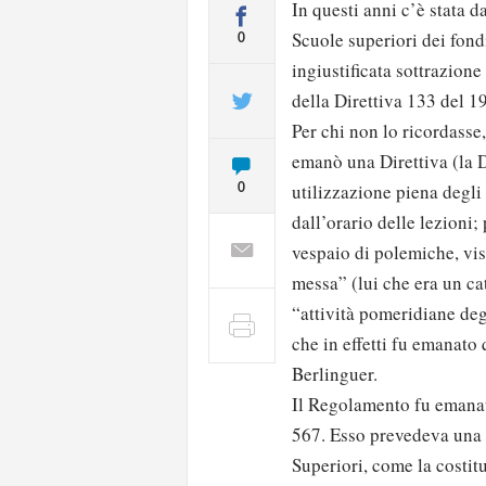
In questi anni c’è stata d
Scuole superiori dei fond
0
ingiustificata sottrazione
della Direttiva 133 del 
Per chi non lo ricordasse
emanò una Direttiva (la 
utilizzazione piena degli 
0
dall’orario delle lezioni
vespaio di polemiche, vis
messa” (lui che era un cat
“attività pomeridiane deg
che in effetti fu emanat
Berlinguer.
Il Regolamento fu emanato
567. Esso prevedeva una se
Superiori, come la costit