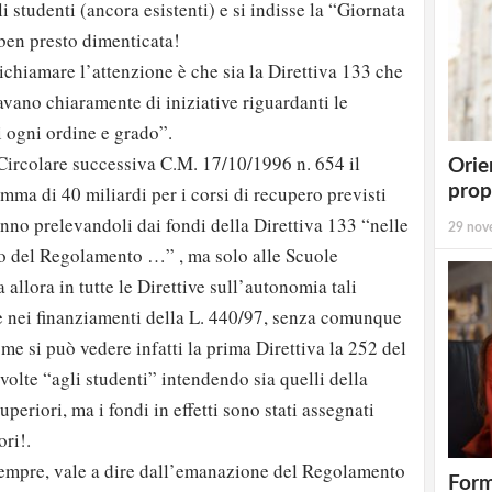
 studenti (ancora esistenti) e si indisse la “Giornata
ben presto dimenticata!
richiamare l’attenzione è che sia la Direttiva 133 che
vano chiaramente di iniziative riguardanti le
i ogni ordine e grado”.
Circolare successiva C.M. 17/10/1996 n. 654 il
Orie
prop
mma di 40 miliardi per i corsi di recupero previsti
anno prelevandoli dai fondi della Direttiva 133 “nelle
29 nov
o del Regolamento …” , ma solo alle Scuole
 allora in tutte le Direttive sull’autonomia tali
e nei finanziamenti della L. 440/97, senza comunque
me si può vedere infatti la prima Direttiva la 252 del
ivolte “agli studenti” intendendo sia quelli della
uperiori, ma i fondi in effetti sono stati assegnati
ri!.
empre, vale a dire dall’emanazione del Regolamento
Form