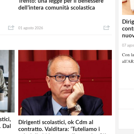
Trento: una legge per il benessere
dell’intera comunità scolastica
Dirig
cont
01 agosto 2026
nuov
07 ago
Con la
all’AR
tici,
Dirigenti scolastici, ok Cdm al
. Dal
contratto. Valditara: ‘Tuteliamo i