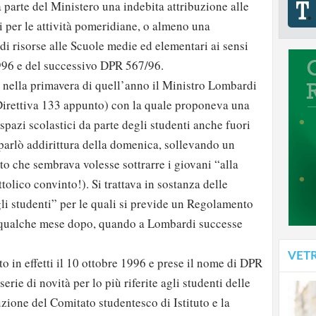
a parte del Ministero una indebita attribuzione alle
i per le attività pomeridiane, o almeno una
 di risorse alle Scuole medie ed elementari ai sensi
1996 e del successivo DPR 567/96.
, nella primavera di quell’anno il Ministro Lombardi
Direttiva 133 appunto) con la quale proponeva una
spazi scolastici da parte degli studenti anche fuori
; parlò addirittura della domenica, sollevando un
to che sembrava volesse sottrarre i giovani “alla
tolico convinto!). Si trattava in sostanza delle
li studenti” per le quali si previde un Regolamento
o qualche mese dopo, quando a Lombardi successe
VET
 in effetti il 10 ottobre 1996 e prese il nome di DPR
rie di novità per lo più riferite agli studenti delle
uzione del Comitato studentesco di Istituto e la