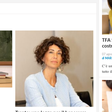
TFA 
cost
07 ago
di
MARI
C’è u
tutto i