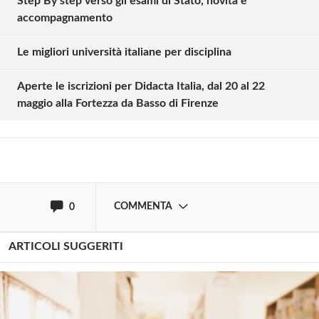
Step By step verso gli esami di Stato, novità e
accompagnamento
Solo gli utenti registrati possono
Le migliori università italiane per disciplina
commentare!
Aperte le iscrizioni per Didacta Italia, dal 20 al 22
maggio alla Fortezza da Basso di Firenze
Effettua il
o
Login
Registrati
oppure accedi via
COMMENTA
0
ARTICOLI SUGGERITI