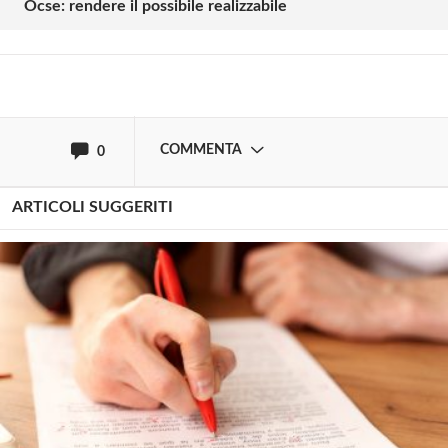
Ocse: rendere il possibile realizzabile
Effettua il
o
Login
Registrati
oppure accedi via
COMMENTA
0
ARTICOLI SUGGERITI