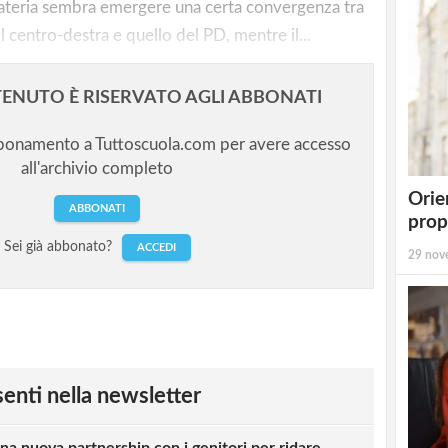
materia sembra emergere una certa convergenza tra
 centro-destra e quello del PD, mentre il...
ENUTO È RISERVATO AGLI ABBONATI
bbonamento a Tuttoscuola.com per avere accesso
all'archivio completo
Orie
ABBONATI
prop
Sei già abbonato?
ACCEDI
29 nov
esenti nella newsletter
una nuova partnership con i genitori per ridare