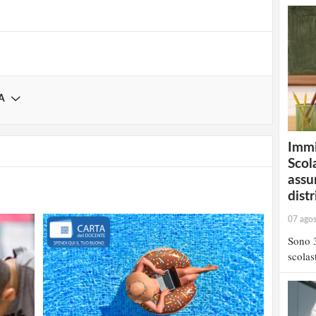
A
Immi
Scola
assu
distr
07 ago
Sono 3
scolast