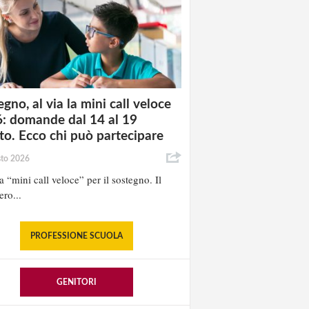
gno, al via la mini call veloce
: domande dal 14 al 19
to. Ecco chi può partecipare
sto 2026
la “mini call veloce” per il sostegno. Il
ero...
PROFESSIONE SCUOLA
GENITORI