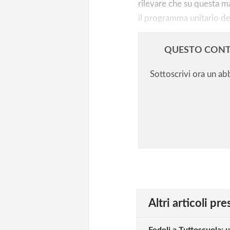
rilevare che su questa 
il programma unitario del
QUESTO CONT
Sottoscrivi ora un a
Altri articoli pr
Fedeli a Tuttoscuola: 