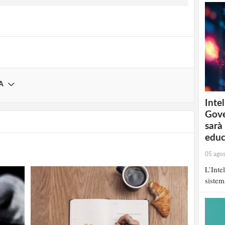
Registrati
A
Intel
Gove
sarà
educ
05 ago
L’Inte
sistem