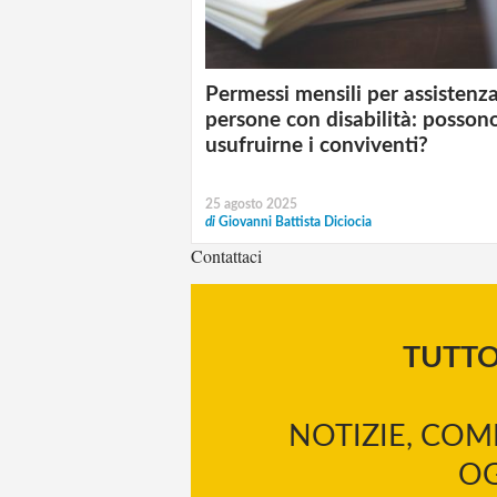
Permessi mensili per assistenz
persone con disabilità: posson
usufruirne i conviventi?
25 agosto 2025
di
Giovanni Battista Diciocia
Contattaci
TUTT
NOTIZIE, COM
OG