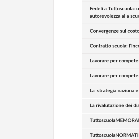
Fedeli a Tuttoscuola: 
autorevolezza alla scu
Convergenze sul costo 
Contratto scuola: l’inc
Lavorare per competen
Lavorare per competen
La strategia nazionale
La rivalutazione dei dia
TuttoscuolaMEMORANDU
Solo gli utenti regi
TuttoscuolaNORMATIVA 