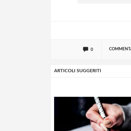
Effettua il
o
Login
oppure accedi via
COMMENT
0
ARTICOLI SUGGERITI