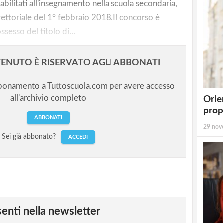
bilitati all'insegnamento nella scuola secondaria,
ttoriale del 1° febbraio 2018.Il concorso è
ssesso del titolo di...
ENUTO È RISERVATO AGLI ABBONATI
bbonamento a Tuttoscuola.com per avere accesso
all'archivio completo
Orie
prop
ABBONATI
29 nov
Sei già abbonato?
ACCEDI
esenti nella newsletter