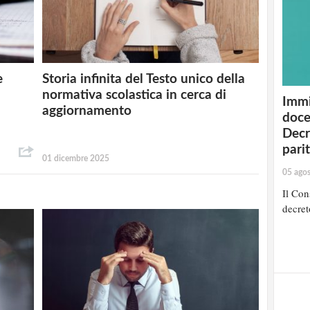
e
Storia infinita del Testo unico della
normativa scolastica in cerca di
Immi
aggiornamento
doce
Decr
pari
01 dicembre 2025
05 ago
Il Cons
decret