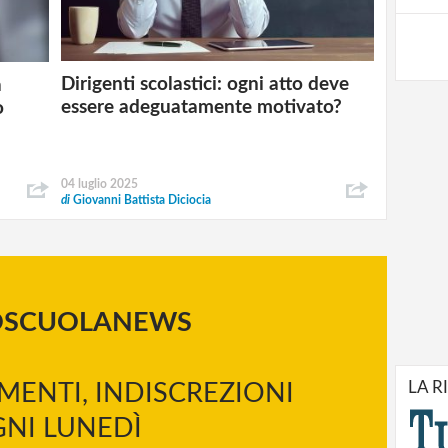
Dirigenti scolastici: ogni atto deve
a
essere adeguatamente motivato?
o
04 luglio 2025
di
Giovanni Battista Diciocia
OSCUOLANEWS
LA R
MENTI, INDISCREZIONI
NI LUNEDÌ