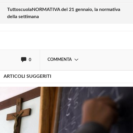
commentare!
TuttoscuolaNORMATIVA del 21 gennaio, la normativa
della settimana
Effettua il
o
Login
Registrati
oppure accedi via
COMMENTA
0
ARTICOLI SUGGERITI