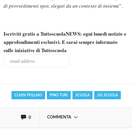
di provvedimenti spot, slegati da un contesto di insiem
e”.
Iscriviti gratis a TuttoscuolaNEWS: ogni lunedì notizie e
approfondimenti esclusivi. E sarai sempre informato
sulle iniziative di Tuttoscuola
Solo gli utenti registrati possono
commentare!
Effettua il
o
Login
Registrati
CLASSI POLLAIO
PINO TURI
SCUOLA
UIL SCUOLA
oppure accedi via
COMMENTA
0