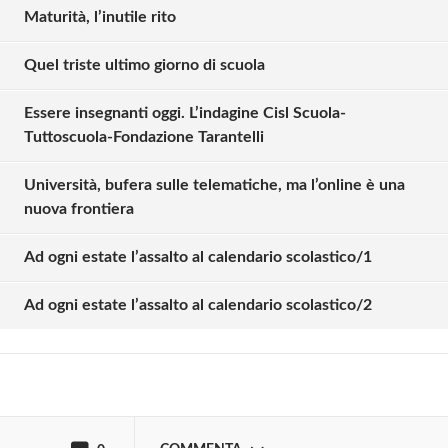
Maturità, l’inutile rito
Quel triste ultimo giorno di scuola
Essere insegnanti oggi. L’indagine Cisl Scuola-
Tuttoscuola-Fondazione Tarantelli
Università, bufera sulle telematiche, ma l’online è una
nuova frontiera
Solo gli utenti registrati possono
commentare!
Ad ogni estate l’assalto al calendario scolastico/1
Ad ogni estate l’assalto al calendario scolastico/2
Effettua il
o
Login
Registrati
oppure accedi via