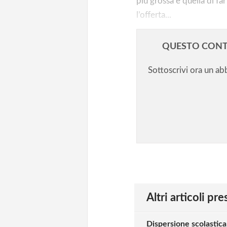
più grossa è quella di fa
l’offerta...
QUESTO CONT
Sottoscrivi ora un a
Altri articoli pr
Dispersione scolastica: