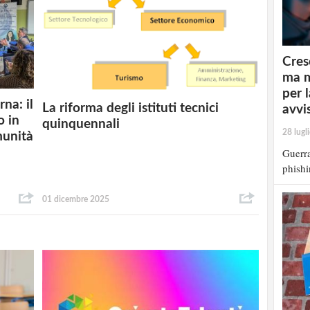
Cres
ma m
per 
na: il
La riforma degli istituti tecnici
avvi
o in
quinquennali
28 lugl
munità
Guerra
phishi
01 dicembre 2025