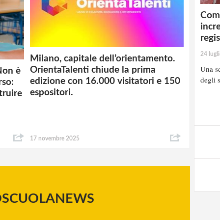
Comp
incr
regi
24 lugl
Milano, capitale dell’orientamento.
Una sc
OrientaTalenti chiude la prima
Non è
degli s
edizione con 16.000 visitatori e 150
rso:
espositori.
truire
17 novembre 2025
OSCUOLANEWS