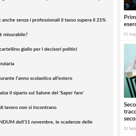
Prim
 anche senza i professionali il tasso supera il 21%
eserc
 è misurabile?
01 mag
artellino giallo per i decisori politici
nziaria
rante l’anno scolastico all’estero
lza il sipario sul Salone del 'Saper fare'
Seco
i lavoro non si incontrano
tracc
seco
UM dell'11 novembre, le scadenze delle
02 febb