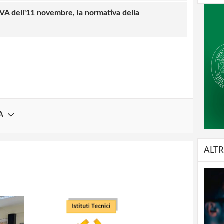
strati possono commentare!
 dell'11 novembre, la normativa della
Registrati
A
ALTR