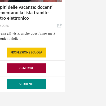
iti delle vacanze: docenti
ementano la lista tramite
stro elettronico
io 2026
ena già vista: anche quest’anno metà
tudenti delle...
PROFESSIONE SCUOLA
GENITORI
STUDENTI