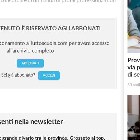
r concordare la domanda di profili professionali con
ENUTO È RISERVATO AGLI ABBONATI
bbonamento a Tuttoscuola.com per avere accesso
all'archivio completo
Prov
ABBONATI
via 
di s
Sei già abbonato?
ACCEDI
30 apri
esenti nella newsletter
 grande divario tra le province. Grosseto al top,