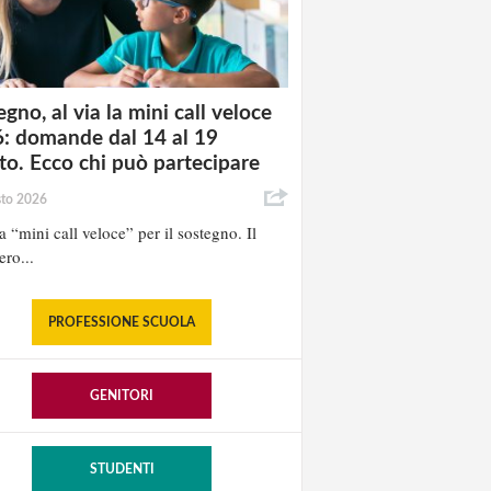
gno, al via la mini call veloce
: domande dal 14 al 19
to. Ecco chi può partecipare
sto 2026
la “mini call veloce” per il sostegno. Il
ero...
PROFESSIONE SCUOLA
GENITORI
STUDENTI