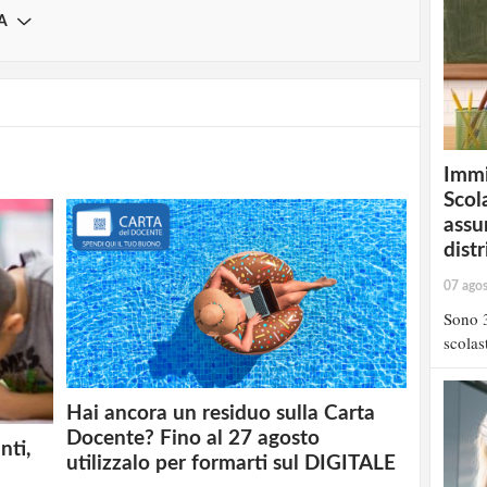
A
Immi
Scola
assu
distr
07 ago
Sono 3
scolast
Hai ancora un residuo sulla Carta
Docente? Fino al 27 agosto
nti,
utilizzalo per formarti sul DIGITALE