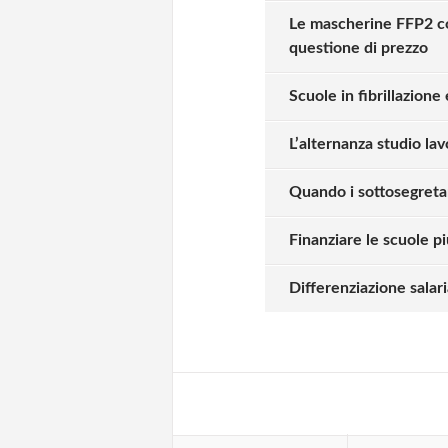
Le mascherine FFP2 co
questione di prezzo
Scuole in fibrillazione 
L’alternanza studio lav
Quando i sottosegretar
Finanziare le scuole pi
Solo gli utenti regi
Differenziazione salar
Effettua il
o
Login
oppure accedi via