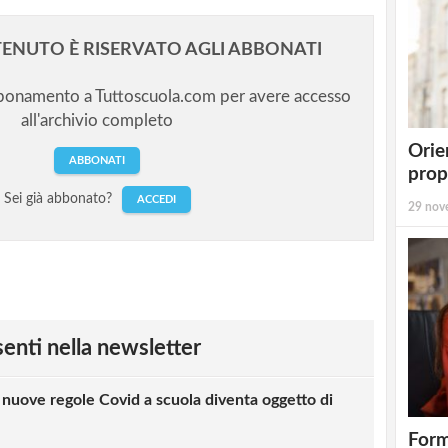
ENUTO È RISERVATO AGLI ABBONATI
bbonamento a Tuttoscuola.com per avere accesso
all'archivio completo
Orie
ABBONATI
prop
Sei già abbonato?
ACCEDI
29 nov
esenti nella newsletter
e nuove regole Covid a scuola diventa oggetto di
Form