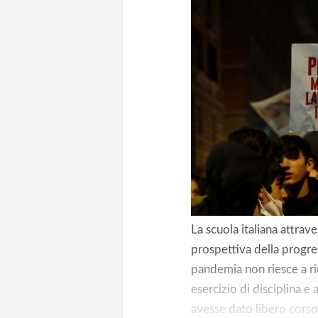
La scuola italiana attrav
prospettiva della progres
pandemia non riesce a ri
esercizio di disciplina e
avesse dato libero corso, 