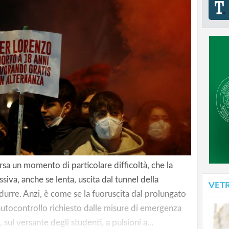
ersa un momento di particolare difficoltà, che la
siva, anche se lenta, uscita dal tunnel della
VET
durre. Anzi, è come se la fuoruscita dal prolungato
 autocontrollo richiesto dalle misure di emergenza
sul versante degli studenti, a pulsioni a...