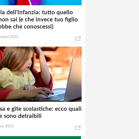
la dell’Infanzia: tutto quello
non sai (e che invece tuo figlio
ebbe che conoscessi)
tembre 2025
a e gite scolastiche: ecco quali
e sono detraibili
gno 2023