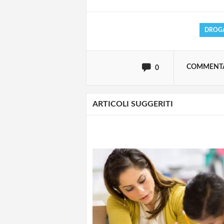
DROG
oppure accedi via
COMMENT
0
ARTICOLI SUGGERITI