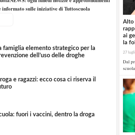
scuolaNEWS: ogni lunedì notizie e approfondimenti
 informato sulle iniziative di Tuttoscuola
Alto
rapp
ai g
la fo
a famiglia elemento strategico per la
27 lugl
revenzione dell’uso delle droghe
Dal pr
scuola
roga e ragazzi: ecco cosa ci riserva il
uturo
strati possono commentare!
cuola: fuori i vaccini, dentro la droga
Registrati