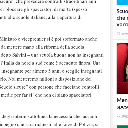
 sicure’, che prevederà controlli straordinari anti-
er bloccare gli spacciatori di morte (spesso
Scuo
ti alle scuole italiane, alla riapertura di
che 
vorr
02 set
 Ministro e vicepremier si è poi soffermato anche
 da mettere mano alla riforma della scuola
 detto Salvini – una scuola buona non ha insegnanti
l’Italia da nord a sud come è accaduto finora. Una
 insegnante per almeno 5 anni e sceglie insegnanti
arlo. Noi metteremo milioni a disposizione dei
Scuole sicure” con persone che facciano controlli
 medie per far si’ che non ci siano spacciatori
Mens
spes
o degli interni sottolinea la necessità che, accanto
22 giu
impegno che sarà richiesto alle forze di Polizia, si