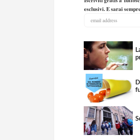
Iscriviti gratis a Tutto
esclusivi. E sarai sempre
L
p
D
f
Solo gli utenti regi
S
Effettua il
o
Login