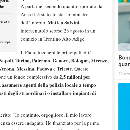
per la
A parlarne, secondo quanto riportato da
ghe
Ansa.it, è stato lo stesso ministro
Matteo Salvini,
dell’Interno,
erva il
intervenutolo scorso 25 agosto in un
comizio in Trentino Alto Adige.
a droga
Il Piano toccherà le principali città
Bonu
apoli, Torino, Palermo, Genova, Bologna, Firenze,
qua
 Verona, Messina, Padova e Trieste.
Queste
22 set
2,5 milioni per
ione un fondo complessivo da
, assumere agenti della polizia locale a tempo
sti degli straordinari o installare impianti di
erito: “Io continuo, orgoglioso, il mio lavoro
senza essere indagato. Ho finanziato per la prima