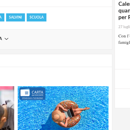
Cale
quan
per 
A
SALVINI
SCUOLA
27 lugl
Con l’
A
famigl