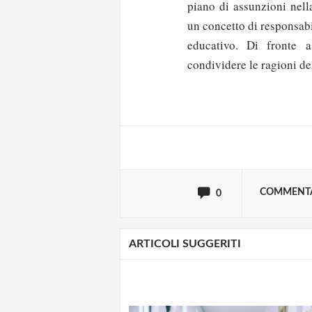
piano di assunzioni nell
un concetto di responsabi
educativo. Di fronte a
Solo gli utenti regi
condividere le ragioni de
Effettua il
o
Login
oppure accedi via
COMMENT
0
ARTICOLI SUGGERITI