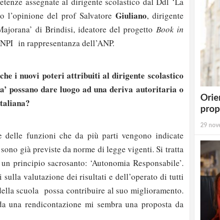
petenze assegnate al dirigente scolastico dal Ddl ‘La
Giuliano
o l’opinione del prof Salvatore
, dirigente
‘Majorana’ di Brindisi, ideatore del progetto
Book in
CNPI in rappresentanza dell’ANP.
che i nuovi poteri attribuiti al dirigente scolastico
a’ possano dare luogo ad una deriva autoritaria o
Orie
italiana?
prop
29 nov
 delle funzioni che da più parti vengono indicate
 sono già previste da norme di legge vigenti. Si tratta
 un principio sacrosanto: ‘Autonomia Responsabile’.
sulla valutazione dei risultati e dell’operato di tutti
della scuola possa contribuire al suo miglioramento.
da una rendicontazione mi sembra una proposta da