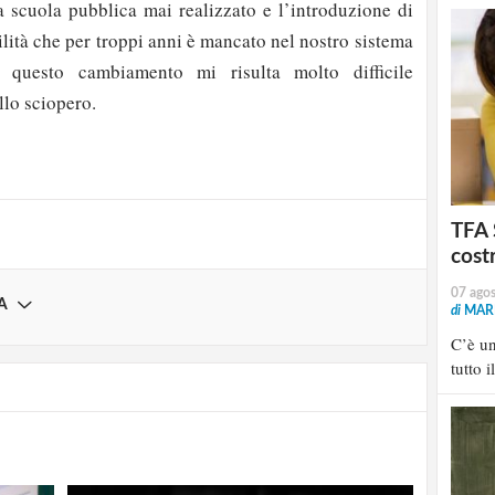
a scuola pubblica mai realizzato e l’introduzione di
lità che per troppi anni è mancato nel nostro sistema
 questo cambiamento mi risulta molto difficile
strati possono commentare!
llo sciopero.
Registrati
TFA 
cost
07 ago
A
di
MARI
C’è u
tutto i