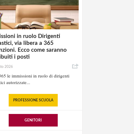
ssioni in ruolo Dirigenti
stici, via libera a 365
nzioni. Ecco come saranno
ibuiti i posti
sto 2026
65 le immissioni in ruolo di dirigenti
ici autorizzate...
PROFESSIONE SCUOLA
GENITORI