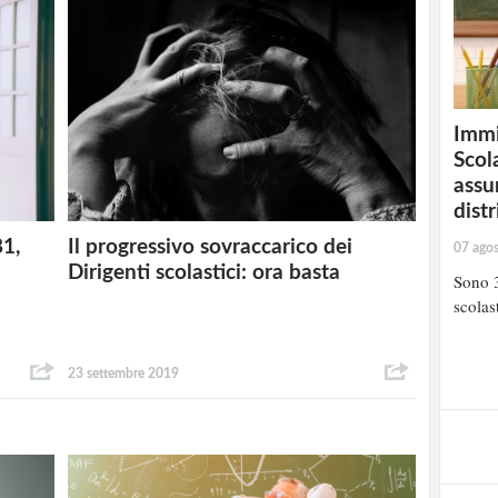
Immi
Scola
assu
distr
81,
Il progressivo sovraccarico dei
07 ago
Dirigenti scolastici: ora basta
Sono 3
scolast
23 settembre 2019