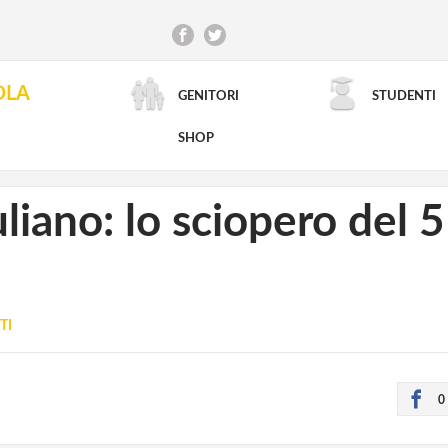
OLA
GENITORI
STUDENTI
RICERCA AVANZATA
SHOP
liano: lo sciopero del 
TI
0