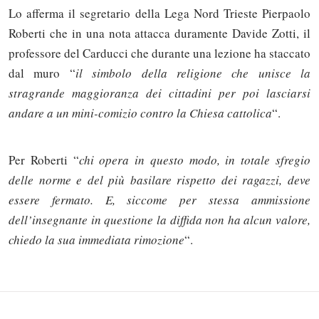
Lo afferma il segretario della Lega Nord Trieste Pierpaolo
Roberti che in una nota attacca duramente Davide Zotti, il
professore del Carducci che durante una lezione ha staccato
dal muro “
il simbolo della religione che unisce la
stragrande maggioranza dei cittadini per poi lasciarsi
andare a un mini-comizio contro la Chiesa cattolica
“.
Per Roberti “
chi opera in questo modo, in totale sfregio
delle norme e del più basilare rispetto dei ragazzi, deve
Solo gli utenti registrati possono
essere fermato. E, siccome per stessa ammissione
commentare!
dell’insegnante in questione la diffida non ha alcun valore,
chiedo la sua immediata rimozione
“.
Effettua il
o
Login
Registrati