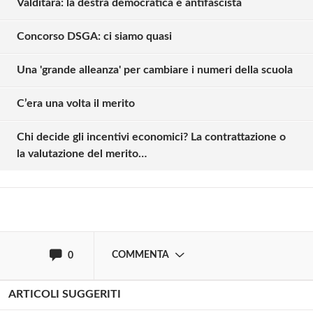
Valditara: la destra democratica è antifascista
Concorso DSGA: ci siamo quasi
Una 'grande alleanza' per cambiare i numeri della scuola
Solo gli utenti registrati possono
C’era una volta il merito
commentare!
Chi decide gli incentivi economici? La contrattazione o
la valutazione del merito…
Effettua il
o
Login
Registrati
oppure accedi via
COMMENTA
0
ARTICOLI SUGGERITI