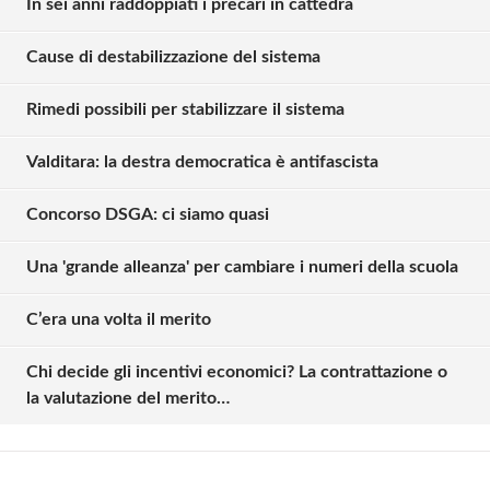
In sei anni raddoppiati i precari in cattedra
Cause di destabilizzazione del sistema
Rimedi possibili per stabilizzare il sistema
Valditara: la destra democratica è antifascista
Concorso DSGA: ci siamo quasi
Una 'grande alleanza' per cambiare i numeri della scuola
Solo gli utenti registrati possono
C’era una volta il merito
commentare!
Chi decide gli incentivi economici? La contrattazione o
la valutazione del merito…
Effettua il
o
Login
Registrati