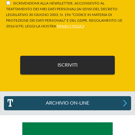
ISCRIVENDOMI ALLA NEWSLETTER, ACCONSENTO AL
TRATTAMENTO DEI MIEI DATI PERSONALI (AI SENSI DEL DECRETO
LEGISLATIVO 30 GIUGNO 2003, N. 196 “CODICE IN MATERIA DI
PROTEZIONE DEI DATI PERSONALI” E DEL GDPR, REGOLAMENTO UE
2016/679). LEGGI LA NOSTRA
PRIVACY POLICY
.
ARCHIVIO ON-LINE