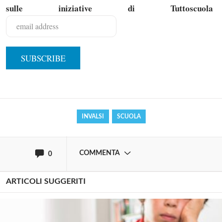
sulle iniziative di Tuttoscuola
Solo gli utenti registrati possono
commentare!
Effettua il
o
Login
Registrati
INVALSI
SCUOLA
oppure accedi via
COMMENTA
0
ARTICOLI SUGGERITI