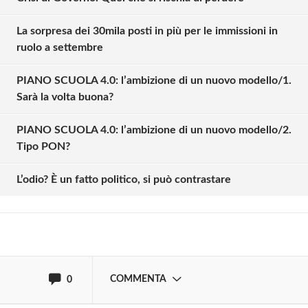
La sorpresa dei 30mila posti in più per le immissioni in
ruolo a settembre
PIANO SCUOLA 4.0: l’ambizione di un nuovo modello/1.
Sarà la volta buona?
Solo gli utenti registrati possono
PIANO SCUOLA 4.0: l’ambizione di un nuovo modello/2.
commentare!
Tipo PON?
L’odio? È un fatto politico, si può contrastare
Effettua il
o
Login
Registrati
oppure accedi via
COMMENTA
0