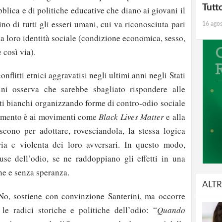
Tutt
blica e di politiche educative che diano ai giovani il
o di tutti gli esseri umani, cui va riconosciuta pari
16 ago
la loro identità sociale (condizione economica, sesso,
 così via).
onflitti etnici aggravatisi negli ultimi anni negli Stati
ini osserva che sarebbe sbagliato rispondere alle
tti bianchi organizzando forme di contro-odio sociale
erimento è ai movimenti come
Black Lives Matter
e alla
iscono per adottare, rovesciandola, la stessa logica
aria e violenta dei loro avversari. In questo modo,
se dell’odio, se ne raddoppiano gli effetti in una
ne e senza speranza.
ALTR
 No, sostiene con convinzione Santerini, ma occorre
le radici storiche e politiche dell’odio: “
Quando