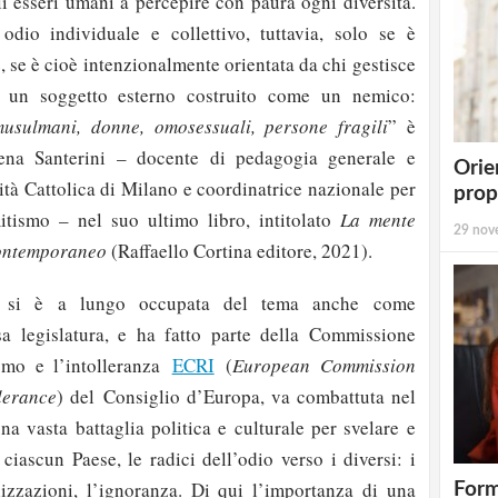
i esseri umani a percepire con paura ogni diversità.
dio individuale e collettivo, tuttavia, solo se è
 se è cioè intenzionalmente orientata da chi gestisce
so un soggetto esterno costruito come un nemico:
 musulmani, donne, omosessuali, persone fragili
” è
ena Santerini – docente di pedagogia generale e
Orie
sità Cattolica di Milano e coordinatrice nazionale per
prop
mitismo – nel suo ultimo libro, intitolato
La mente
29 nov
contemporaneo
(Raffaello Cortina editore, 2021).
he si è a lungo occupata del tema anche come
sa legislatura, e ha fatto parte della Commissione
smo e l’intolleranza
ECRI
(
European
Commission
lerance
) del Consiglio d’Europa, va combattuta nel
vasta battaglia politica e culturale per svelare e
 ciascun Paese, le radici dell’odio verso i diversi: i
lizzazioni, l’ignoranza. Di qui l’importanza di una
Form