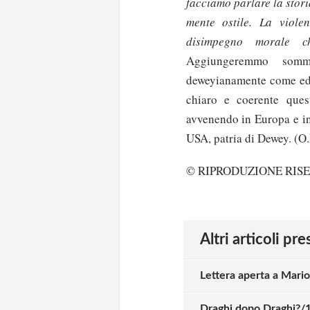
facciamo parlare la stori
mente ostile. La viole
disimpegno morale 
Aggiungeremmo somme
deweyianamente come edu
chiaro e coerente ques
avvenendo in Europa e in 
USA, patria di Dewey. (O.
© RIPRODUZIONE RIS
Altri articoli pr
Lettera aperta a Mario
Draghi dopo Draghi?/1.