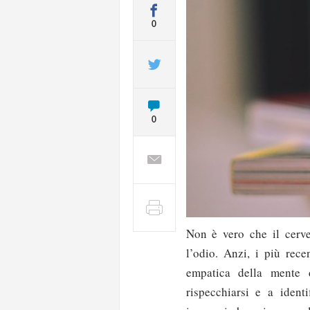
0
0
Non è vero che il cerv
l’odio. Anzi, i più rece
empatica della mente 
rispecchiarsi e a ident