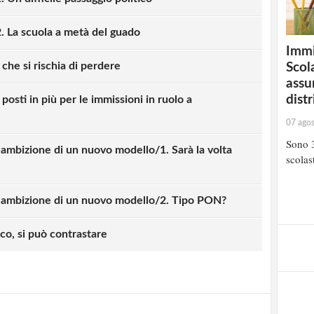
. La scuola a metà del guado
Immi
che si rischia di perdere
Scola
assu
distr
posti in più per le immissioni in ruolo a
07 ago
Sono 3
mbizione di un nuovo modello/1. Sarà la volta
scolast
ambizione di un nuovo modello/2. Tipo PON?
strati possono commentare!
ico, si può contrastare
Registrati