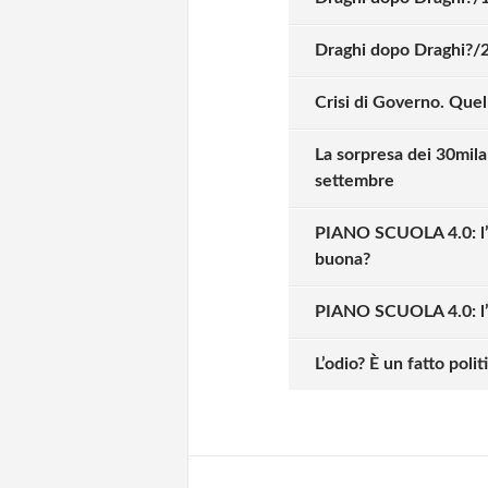
Draghi dopo Draghi?/2
Crisi di Governo. Quel 
La sorpresa dei 30mila 
settembre
PIANO SCUOLA 4.0: l’a
buona?
PIANO SCUOLA 4.0: l’
Solo gli utenti regi
L’odio? È un fatto polit
Effettua il
o
Login