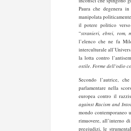
inconsci che spingono gl
Paura che degenera in o
manipolata politicamente,
il potere politico ver
“
stranieri, ebrei, rom,
l’elenco che ne fa Mil
interculturale all’Univer
la lotta contro l’antise
ostile. Forme dell’odio 
Secondo l’autrice, c
parlamentare nella scor
europea contro il razzi
against Racism and Into
mondo contemporaneo una 
rimuovere, all’interno di
pregiudizi, le strumenta