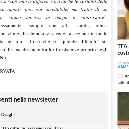
a si scoprono le differenze ma anche le costanti della
nza appare non più inevitabile, ma frutto di un
che siamo ancora in tempo a contrastare
”.
ssamente: sempre che alla scuola, intesa
cazione alla democrazia, venga assegnata in modo
ta mission. Cosa che tra qualche difficoltà sta
TFA 
Italia ma che incontra forti resistenze proprio negli
cost
N.)
07 ago
di
MARI
ERVATA
C’è u
tutto i
esenti nella newsletter
 Draghi
 Un difficile passaggio politico