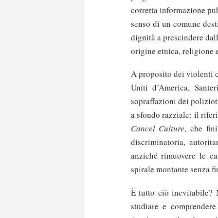
corretta informazione pub
senso di un comune destin
dignità a prescindere dal
origine etnica, religione e
A proposito dei violenti c
Uniti d’America, Santer
sopraffazioni dei polizio
a sfondo razziale: il rif
Cancel Culture
, che fin
discriminatoria, autorit
anziché rimuovere le cau
spirale montante senza fi
È tutto ciò inevitabile?
studiare e comprendere 